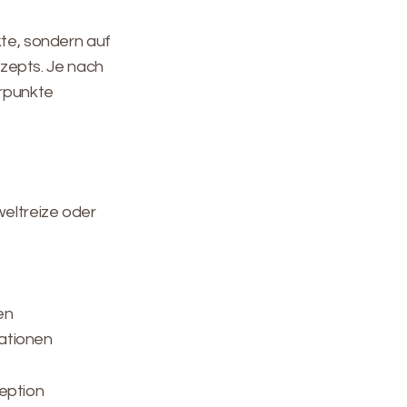
kte, sondern auf
zepts. Je nach
erpunkte
weltreize oder
en
ationen
eption