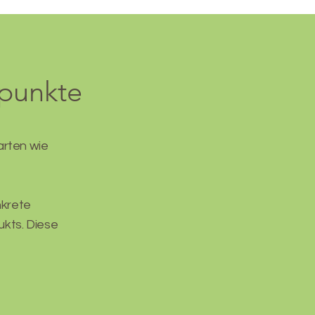
punkte
arten wie
nkrete
ukts. Diese