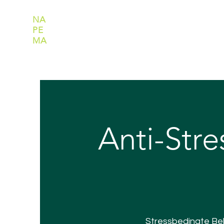
NA
TURAL
PE
TFOOD
MA
NUFACTURE
Anti-Stre
Stressbedingte Bel